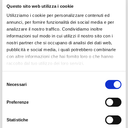
diffusione dei dati
Questo sito web utilizza i cookie
Utilizziamo i cookie per personalizzare contenuti ed
In relazione alle finalità indicate al punto 2 i dati
annunci, per fornire funzionalità dei social media e per
potranno essere comunicati ai seguenti soggetti
analizzare il nostro traffico. Condividiamo inoltre
informazioni sul modo in cui utilizzi il nostro sito con i
istituti bancari per la gestione di incassi e
nostri partner che si occupano di analisi dei dati web,
pagamenti;
pubblicità e social media, i quali potrebbero combinarle
amministrazioni finanziarie o istituti pubblici
in adempimento di obblighi normativi;
con altre informazioni che hai fornito loro o che hanno
società e studi legali per la tutela dei diritti
raccolto dal tuo utilizzo dei loro servizi.
contrattuali
5. Diritti di cui agli artt. 15, 16,
Selezione
Necessari
del
17, 18, 20, 21 e 22 del Reg. UE
consenso
2016/676
Preferenze
La informiamo che in qualità di interessato ha oltre il
diritto di proporre reclamo all’Autorità di controllo i
Statistiche
diritti qui sotto elencati, che potrà fa valere rivolgendo
apposita richiesta al Titolare del trattamento