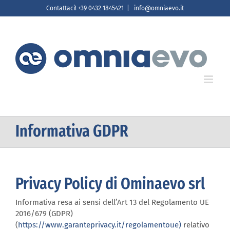
Salta
Contattaci! +39 0432 1845421
|
info@omniaevo.it
al
contenuto
Informativa GDPR
Privacy Policy di Ominaevo srl
Informativa resa ai sensi dell’Art 13 del Regolamento UE
2016/679 (GDPR)
(
https://www.garanteprivacy.it/regolamentoue)
relativo