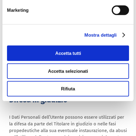
Marketing
Art. 15 – Diritto di accesso
Art. 16 – Diritto alla rettifica
Art. 17 – Diritto alla cancellazione
Art. 18 – Diritto alla limitazione del trattamento
Mostra dettagli
Art. 20 – Diritto alla portabilità dei dati
Art. 21 – Diritto di opposizione
Art. 22 – Diritto di non essere sottoposto a processo
Accetta tutti
decisionale automatizzato, compresa la profilazione
6. Ulteriori informazioni sul
Accetta selezionati
trattamento
Rifiuta
Difesa in giudizio
I Dati Personali dell’Utente possono essere utilizzati per
la difesa da parte del Titolare in giudizio o nelle fasi
propedeutiche alla sua eventuale instaurazione, da abusi